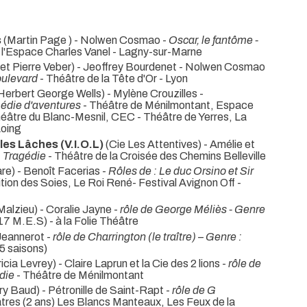
s
(Martin Page ) - Nolwen Cosmao -
Oscar, le fantôme -
à l'Espace Charles Vanel - Lagny-sur-Marne
et Pierre Veber) - Jeoffrey Bourdenet - Nolwen Cosmao
oulevard
- Théâtre de la Tête d'Or - Lyon
Herbert George Wells) - Mylène Crouzilles -
médie d'aventures
- Théâtre de Ménilmontant, Espace
héâtre du Blanc-Mesnil, CEC - Théâtre de Yerres, La
oing
les Lâches (V.I.O.L)
(Cie Les Attentives) - Amélie et
: Tragédie
- Théâtre de la Croisée des Chemins Belleville
re) - Benoît Facerias -
Rôles de : Le duc Orsino et Sir
tion des Soies, Le Roi René- Festival Avignon Off -
alzieu) - Coralie Jayne -
rôle de George Méliès - Genre
17 M.E.S) - à la Folie Théâtre
Jeannerot -
rôle de Charrington (le traître) – Genre :
5 saisons)
icia Levrey) - Claire Laprun et la Cie des 2 lions -
rôle de
édie
- Théâtre de Ménilmontant
y Baud) - Pétronille de Saint-Rapt -
rôle de G
tres (2 ans) Les Blancs Manteaux, Les Feux de la