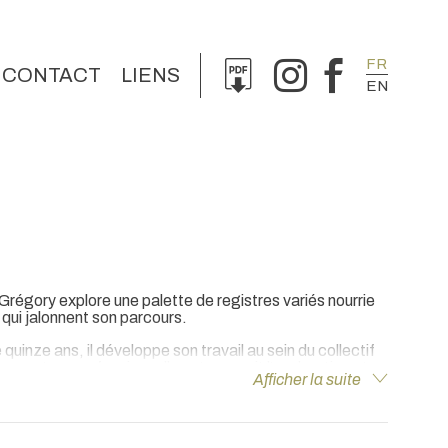
FR
CONTACT
LIENS
EN
régory explore une palette de registres variés nourrie
 qui jalonnent son parcours.
uinze ans, il développe son travail au sein du collectif
 rencontres professionnelles et poursuit l’exploration et
Afficher la suite
gnes publicitaires pour les groupes LVMH, SPIE et