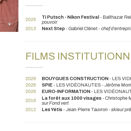
Ti Putsch - Nikon Festival
- Balthazar Rei
2025
pouvoir
2013
Next Step
- Gabriel Clénet -
chef d’entrepr
FILMS INSTITUTION
2026
BOUYGUES CONSTRUCTION
- LES VID
2026
SPIE
- LES VIDÉONAUTES - Jérôme Mont
2026
EURO-INFORMATION
- LES VIDÉONAUTE
La forêt aux 1000 visages
- Christophe 
2016
sur Fond vert
2012
Les Yétis
- Jean-Pierre Tauvron -
skieur pré