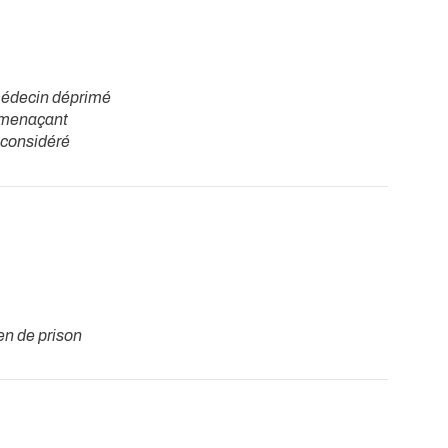
édecin déprimé
 menaçant
nconsidéré
en de prison