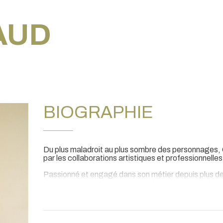
AUD
BIOGRAPHIE
Du plus maladroit au plus sombre des personnages, G
par les collaborations artistiques et professionnelles
Passionné et engagé dans son métier depuis plus de q
d’artistes Les Cré’actors, avec lequel il multiplie les
l’affinement de son jeu.
À l’image, il apparaît dernièrement dans des campa
EURO-INFORMATION.