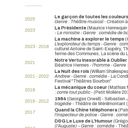
Le garçon de toutes les couleur
2025
Genre : Théâtre musical
- Création 
La Présidente
(Maurice Hennequin 
2023
-
Le ministre - Genre : comédie de b
La machine à explorer le temps
(
L'explorateur du temps - Genre : co
2023 - 2018
culturel Antoine de Saint-Exupéry, T
ferme des Communes, La scène du L
Notre Vertu Inexorable à Oublier 
2021
Béatrice Hennes -
l'homme - Genre 
La Nuit des rois
(William Shakespea
2021 - 2022
Andrew - Genre : comédie
- La Condi
Festival "Théâtres Bourbon"
La mécanique du coeur
(Mathias M
2018
: conte tout public
- (Petit Molière 20
1984
(Georges Orwell) - Sébastien 
2019 - 2012
tragédie
- Théâtre de Ménilmontant (
Quand la Chine téléphonera
(Patr
2017
l'inspecteur de police - Genre : com
D&G Le Luxe de L’Humour
(Grégor
(l’Auguste) – Genre : comédie
- Théâ