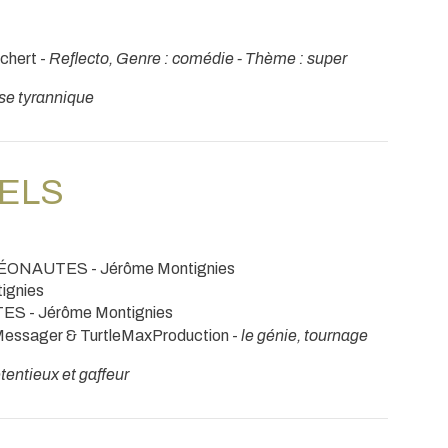
chert -
Reflecto, Genre : comédie - Thème : super
ise tyrannique
NELS
ÉONAUTES - Jérôme Montignies
ignies
S - Jérôme Montignies
Messager & TurtleMaxProduction -
le génie, tournage
tentieux et gaffeur