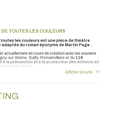
a protection de l’enfance. Il intervient en Théâtre Forum
ublics et crée actuellement son deuxième spectacle,
Le
tion et à la protection des enfants victimes de
 DE TOUTES LES COULEURS
 pour cette raison qu’elles quittent leur monde pour se
n jusqu’au notre. »
 toutes les couleurs
est une pièce de théâtre
c » adaptée du roman éponyme de Martin Page .
 Connolly
st actuellement en cours de création avec les soutiens
agny-sur-Marne, Bailly-Romainvilliers et du
119
é à la prévention et à la protection des enfants en
risque de l'être)
.
Afficher la suite
et d'une vie : celle d'un gamin qui pourrait être
TING
 message fort et poignant sur la maltraitance
rité sur ce fléau qui nous touche tous de près ou de