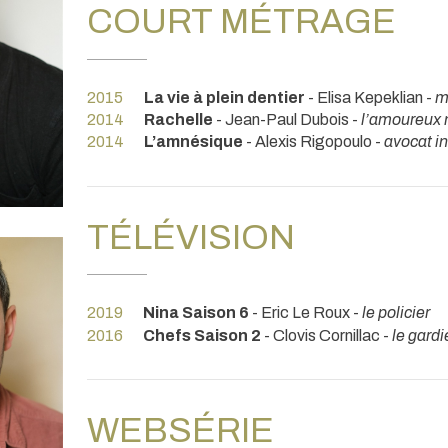
COURT MÉTRAGE
2015
La vie à plein dentier
- Elisa Kepeklian -
m
2014
Rachelle
- Jean-Paul Dubois -
l’amoureux
2014
L’amnésique
- Alexis Rigopoulo -
avocat i
TÉLÉVISION
2019
Nina Saison 6
- Eric Le Roux -
le policier
2016
Chefs Saison 2
- Clovis Cornillac -
le gardi
WEBSÉRIE