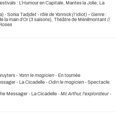
stivals : L’Humour en Capitale, Mantes la Jolie, La
a) - Sonia Tadjdet -
rôle de Yannick (l’idiot) – Genre :
de la main d’Or (3 saisons), Théâtre de Ménilmontant //
-Roses
ruyters -
Yann le magicien
- En tournée
ssager - La Cicadelle -
Odin le magicien
- Spectacle
phe Messager - La Cicadelle -
Mc Arthur, l'explorateur
-